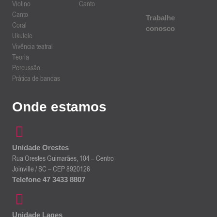
Violino
Canto
Canto
Trabalhe
Coral
conosco
Ukulele
Vivência teatral
Teoria
Percussão
Prática de bandas
Onde estamos
Unidade Orestes
Rua Orestes Guimarães, 104 – Centro
Joinville / SC – CEP 8920126
Telefone 47 3433 8807
Unidade Lages