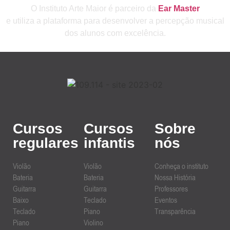
O Instituto Arte Maior é parceiro da
Ear Master
e utiliza a plataforma para desenvolver a percepção musical
dos alunos com excelência.
Cursos
Cursos
Sobre
regulares
infantis
nós
Violão
Violão
Conheça o instituto
Bateria
Bateria
Nossa História
Guitarra
Guitarra
Professores
Baixo
Teclado
Eventos
Teclado
Piano
Transparência
Piano
Violino