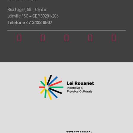
Rua Lages, 59 – Centro
Joinville / SC – CEP 89201-205
Telefone 47 3433 8807