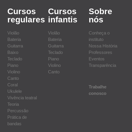
Cursos
Cursos
Sobre
regulares
infantis
nós
Violão
Violão
Conheça o
Bateria
Bateria
instituto
Guitarra
Guitarra
Nossa História
Baixo
Teclado
Professores
Teclado
Piano
Eventos
Piano
Violino
Transparência
Violino
Canto
Canto
Coral
Trabalhe
Ukulele
conosco
Vivência teatral
Teoria
Percussão
Prática de
bandas