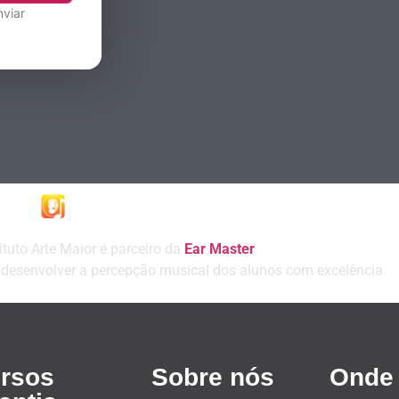
nviar
ituto Arte Maior é parceiro da
Ear Master
a desenvolver a percepção musical dos alunos com excelência.
rsos
Sobre nós
Onde