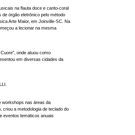
icais na flauta doce e canto-coral 
 de órgão eletrônico pelo método 
ica Arte Maior, em Joinville-SC. Na 
omeçou a lecionar na mesma 
l Cuore”, onde atuou como 
resentou em diversas cidades da 
LI. 
 e workshops nas áreas da 
 criou a metodologia de teclado do 
de eventos temáticos anuais 