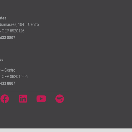
stes
uimarães, 104 – Centro
C – CEP 8920126
3433 8807
es
 – Centro
C – CEP 89201-205
3433 8807