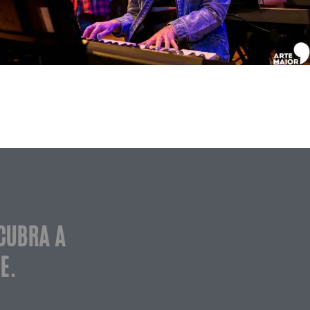
CUBRA A
E.