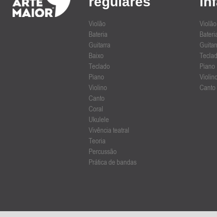
regulares
in
Violão
Violão
Bateria
Bateri
Guitarra
Guitar
Baixo
Tecla
Teclado
Piano
Piano
Violin
Violino
Canto
Canto
Coral
Ukulele
Vivência teatral
Teoria
Percussão
Prática de bandas