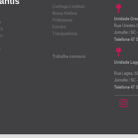
fantis
Conheça o instituto
Nossa História
Unidade Ore
Professores
a
Rua Orestes G
Eventos
ra
Joinville / S
Transparência
do
Telefone 47 
o
Trabalhe conosco
Unidade Lag
Rua Lages, 59
Joinville / S
Telefone 47 