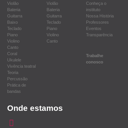
Violão
Violão
Conheça o
Bateria
Bateria
instituto
Guitarra
Guitarra
Nossa História
Baixo
Teclado
Professores
Teclado
Piano
Eventos
Piano
Violino
Transparência
Violino
Canto
Canto
Coral
Trabalhe
Ukulele
conosco
Vivência teatral
Teoria
Percussão
Prática de
bandas
Onde estamos